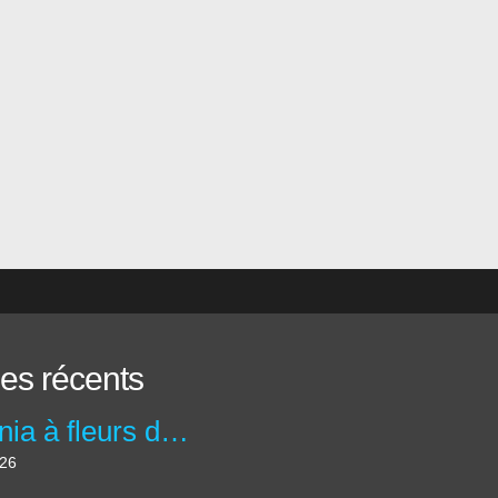
les récents
Bégonia à fleurs double 'Bouton de Rose' - Begonia x tuberhybrida 'Bouton de Rose'
026