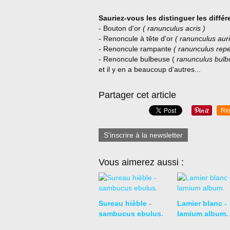
Sauriez-vous les distinguer les diffé
- Bouton d'or
( ranunculus acris )
- Renoncule à tête d'or
( ranunculus au
- Renoncule rampante
( ranunculus rep
- Renoncule bulbeuse (
ranunculus bulb
et il y en a beaucoup d'autres...
Partager cet article
Re
S'inscrire à la newsletter
Vous aimerez aussi :
Sureau hièble -
Lamier blanc -
sambucus ebulus.
lamium album.