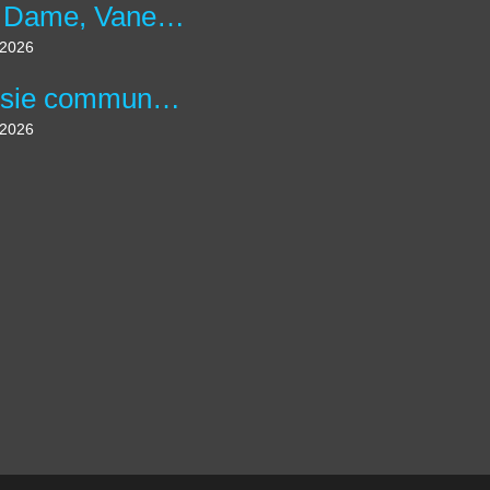
Belle Dame, Vanesse des Chardons - Vanessa cardui
t 2026
Tanaisie commune - Tanacetum vulgare
t 2026