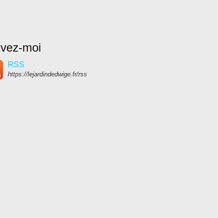
ivez-moi
RSS
https://lejardindedwige.fr/rss