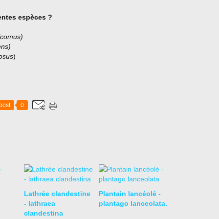
rentes espèces ?
ricomus)
ens)
osus
)
post
0
Lathrée clandestine
Plantain lancéolé -
- lathraea
plantago lanceolata.
clandestina