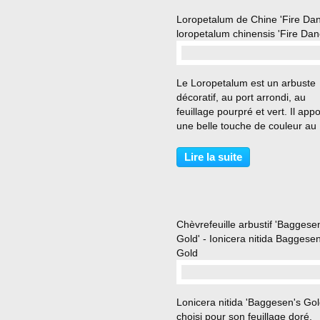
Loropetalum de Chine 'Fire Dan
loropetalum chinensis 'Fire Dan
…
Le Loropetalum est un arbuste
décoratif, au port arrondi, au
feuillage pourpré et vert. Il app
une belle touche de couleur au
jardin. En fin d'hiver, son feuilla
persistant à semi-persistant s'o
Lire la suite
de délicates fleurs rose frambo
légèrement parfumées....
Chèvrefeuille arbustif 'Baggese
Gold' - Ionicera nitida Baggesen
Gold
…
Lonicera nitida 'Baggesen's Gol
choisi pour son feuillage doré.