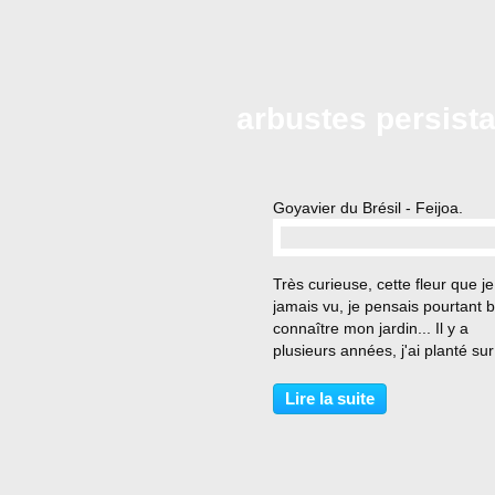
arbustes persist
Goyavier du Brésil - Feijoa.
…
Très curieuse, cette fleur que je
jamais vu, je pensais pourtant 
connaître mon jardin... Il y a
plusieurs années, j'ai planté sur
haut d'un talus, à l'ombre des
bouleaux, un arbuste que je cro
Lire la suite
être un laurier tin. Je me disais
la...