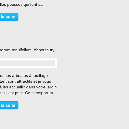
les pousses qui font sa
arité. Sa floraison printanière
emarquable aussi. Les nouvelles
 la suite
s attirent le regard. À la
ion,...
sporum tenuifolium 'Abbotsbury
…
er, les arbustes à feuillage
tant sont attractifs et je vous
 à les accueillir dans votre jardin
t s'il est petit. Ce pittosporum
su d'une bouture plantée
tement en pleine terre. Comme
 la suite
ouvent dans ce cas de figure,...