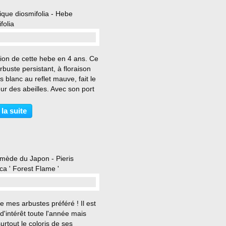
ique diosmifolia - Hebe
folia
…
ion de cette hebe en 4 ans. Ce
arbuste persistant, à floraison
s blanc au reflet mauve, fait le
r des abeilles. Avec son port
i, cette véronique arbustive
 sa place en bord de massif,
 la suite
 talus ou en pot. Ici, elle...
mède du Japon - Pieris
ca ' Forest Flame '
…
e mes arbustes préféré ! Il est
d'intérêt toute l'année mais
surtout le coloris de ses