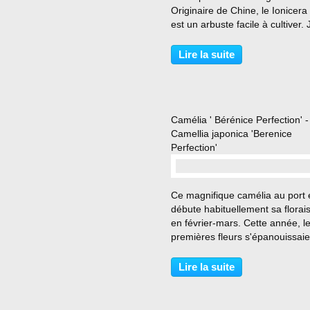
Originaire de Chine, le Ionicera 
est un arbuste facile à cultiver. J
choisi pour son feuillage fineme
découpé particulièrement lumin
Lire la suite
d'un beau jaune doré en été, un
Camélia ' Bérénice Perfection' -
Camellia japonica 'Berenice
Perfection'
…
Ce magnifique camélia au port 
débute habituellement sa florai
en février-mars. Cette année, l
premières fleurs s'épanouissaie
déjà en décembre. Ses délicate
fleurs imbriquées sont de taille
Lire la suite
moyenne. J'aime particulièreme
disposition...