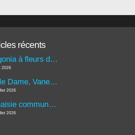
icles récents
Bégonia à fleurs double 'Bouton de Rose' - Begonia x tuberhybrida 'Bouton de Rose'
t 2026
Belle Dame, Vanesse des Chardons - Vanessa cardui
llet 2026
Tanaisie commune - Tanacetum vulgare
llet 2026