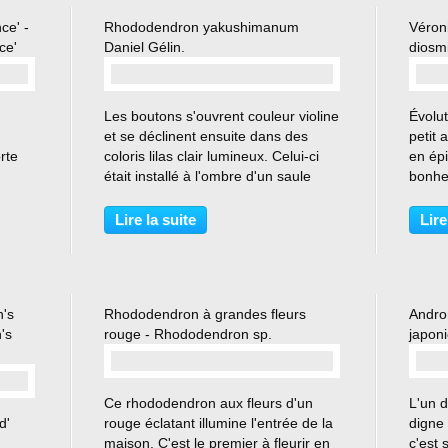
ce' -
Rhododendron yakushimanum
Véron
ce'
Daniel Gélin.
diosmi
…
Les boutons s'ouvrent couleur violine
Évolut
et se déclinent ensuite dans des
petit 
orte
coloris lilas clair lumineux. Celui-ci
en épi
était installé à l'ombre d'un saule
bonheu
ge
pleureur, le soleil l'éclairait peu de
arrond
rne
temps le matin. Le saule pleureur a
trouve
Lire la suite
Lire
ise
dépéri et a finalement dû être...
sur un
n's
Rhododendron à grandes fleurs
Andro
's
rouge - Rhododendron sp.
japoni
…
Ce rhododendron aux fleurs d'un
L'un d
d'
rouge éclatant illumine l'entrée de la
digne 
maison. C'est le premier à fleurir en
c'est 