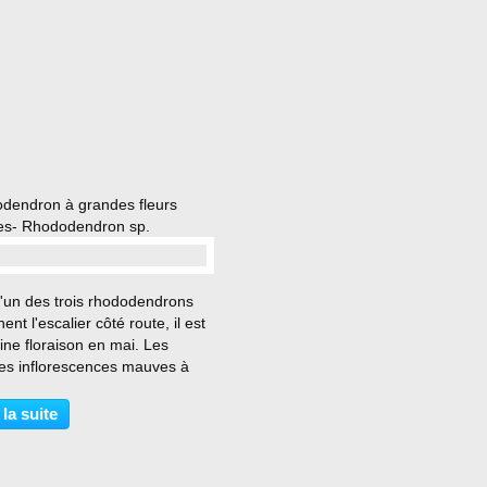
dendron à grandes fleurs
s- Rhododendron sp.
…
l'un des trois rhododendrons
nent l'escalier côté route, il est
ine floraison en mai. Les
es inflorescences mauves à
ocre sont spectaculaires. La
ison du rhododendron rose et du
 la suite
dendron rouge installés au
endroit...