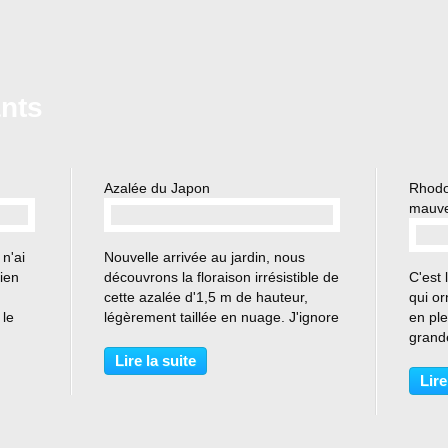
ants
Azalée du Japon
Rhodo
mauve
…
 n'ai
Nouvelle arrivée au jardin, nous
bien
découvrons la floraison irrésistible de
C'est 
cette azalée d'1,5 m de hauteur,
qui or
 le
légèrement taillée en nuage. J'ignore
en ple
son nom car achetée sur leboncoin
grand
yais
auprès d'un particulier qui n'a pas pu
cœur 
Lire la suite
 que
me renseigner. Elle remplace le
flora
Lire
kolkwitzia...
rhodo
même 