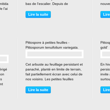
nitida
bas de l'escalier. Depuis de
nouvel
e l'ai
nombreuses années, il est installé
singul
nt
avec deux autres rhododendrons de
est r
Lire la suite
Lire
eux,
couleur différente, un rose et un
pousse
...
mauve sur...
plantat
Pittospore à petites feuilles -
Pitto
Pittosporum tenuifolium variegata.
gold'
…
Cet arbuste au feuillage persistant et
En hiv
érigé
panaché, planté en limite de terrain,
persis
son
fait partiellement écran avec celui de
invite
es
nos voisins. Les petites feuilles
surtou
nt
ondulées revêtent un feuillage gris-
est is
s
vert marginé de crème. Rustique
direc
Lire la suite
Lire
jusqu'à -10°C, le pittosporum se...
trop s
nt la