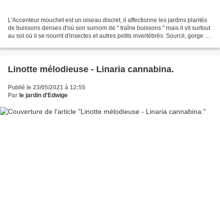
L'Accenteur mouchet est un oiseau discret, il affectionne les jardins plantés
de buissons denses d'où son surnom de " traîne buissons " mais il vit surtout
au sol où il se nourrit d'insectes et autres petits invertébrés. Sourcil, gorge et
poitrine sont...
Linotte mélodieuse - Linaria cannabina.
Publié le 23/05/2021 à 12:55
Par
le jardin d'Edwige