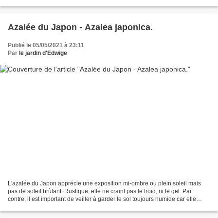
dorsale blanche, elle...
Azalée du Japon - Azalea japonica.
Publié le 05/05/2021 à 23:11
Par
le jardin d'Edwige
L'azalée du Japon apprécie une exposition mi-ombre ou plein soleil mais
pas de soleil brûlant. Rustique, elle ne craint pas le froid, ni le gel. Par
contre, il est important de veiller à garder le sol toujours humide car elle
craint la sécheresse. Il...