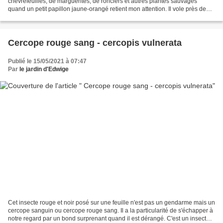
chèvrefeuilles, de marguerites, de ronciers et autres plantes sauvages
quand un petit papillon jaune-orangé retient mon attention. Il vole près de
moi et je le suis du regard, pas...
Cercope rouge sang - cercopis vulnerata
Publié le 15/05/2021 à 07:47
Par
le jardin d'Edwige
Cet insecte rouge et noir posé sur une feuille n'est pas un gendarme mais un
cercope sanguin ou cercope rouge sang. Il a la particularité de s'échapper à
notre regard par un bond surprenant quand il est dérangé. C'est un insecte