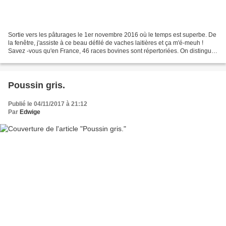
Sortie vers les pâturages le 1er novembre 2016 où le temps est superbe. De
la fenêtre, j'assiste à ce beau défilé de vaches laitières et ça m'é-meuh !
Savez -vous qu'en France, 46 races bovines sont répertoriées. On distingue
les races laitières, les...
Poussin gris.
Publié le 04/11/2017 à 21:12
Par
Edwige