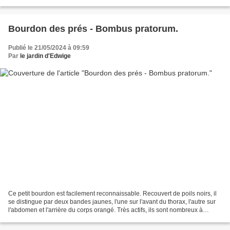
mouvement, cette abeille...
Bourdon des prés - Bombus pratorum.
Publié le 21/05/2024 à 09:59
Par
le jardin d'Edwige
Ce petit bourdon est facilement reconnaissable. Recouvert de poils noirs, il
se distingue par deux bandes jaunes, l'une sur l'avant du thorax, l'autre sur
l'abdomen et l'arrière du corps orangé. Très actifs, ils sont nombreux à
butiner le nectar des fleurs...