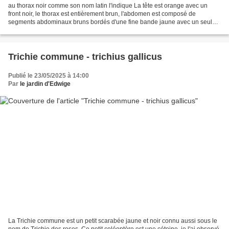
au thorax noir comme son nom latin l'indique La tête est orange avec un
front noir, le thorax est entièrement brun, l'abdomen est composé de
segments abdominaux bruns bordés d'une fine bande jaune avec un seul
segment orange et les pattes sont jaunes...
Trichie commune - trichius gallicus
Publié le 23/05/2025 à 14:00
Par
le jardin d'Edwige
La Trichie commune est un petit scarabée jaune et noir connu aussi sous le
nom de Trichie des roses. Ce petit coléoptère est une cétoine, je l'ai observé