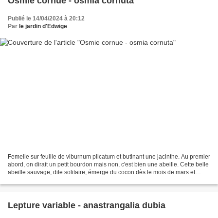
Osmie cornue - osmia cornuta
Publié le 14/04/2024 à 20:12
Par
le jardin d'Edwige
Femelle sur feuille de viburnum plicatum et butinant une jacinthe. Au premier
abord, on dirait un petit bourdon mais non, c'est bien une abeille. Cette belle
abeille sauvage, dite solitaire, émerge du cocon dès le mois de mars et
s'active au jardin, elle...
Lepture variable - anastrangalia dubia