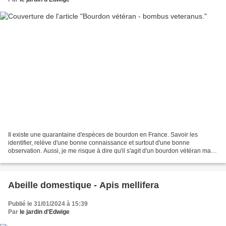
Il existe une quarantaine d'espèces de bourdon en France. Savoir les
identifier, relève d'une bonne connaissance et surtout d'une bonne
observation. Aussi, je me risque à dire qu'il s'agit d'un bourdon vétéran mais
sans certitude alors n'hésitez pas à...
Abeille domestique - Apis mellifera
Publié le 31/01/2024 à 15:39
Par
le jardin d'Edwige