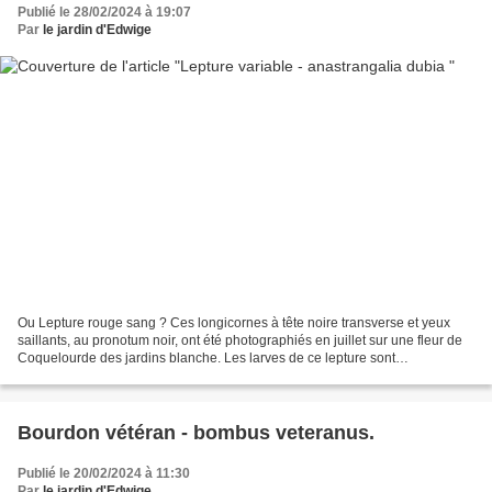
Publié le 28/02/2024 à 19:07
Par
le jardin d'Edwige
Ou Lepture rouge sang ? Ces longicornes à tête noire transverse et yeux
saillants, au pronotum noir, ont été photographiés en juillet sur une fleur de
Coquelourde des jardins blanche. Les larves de ce lepture sont
saproxylophages, elles se développent...
Bourdon vétéran - bombus veteranus.
Publié le 20/02/2024 à 11:30
Par
le jardin d'Edwige