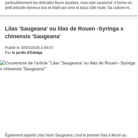
particulièrement les délicates fleurs doubles, rose clair saumoné. Il forme un
petit arbuste épineux bas et étalé qui orne le talus côté route. Sa culture est
facile, il s'adapte...
Lilas 'Saugeana' ou lilas de Rouen -Syringa x
chinensis 'Saugeana'
Publié le 30/03/2026 à 09:07
Par
le jardin d'Edwige
Également appelé Lilas Varin Saugeana, c'est le premier lilas à fleurir au