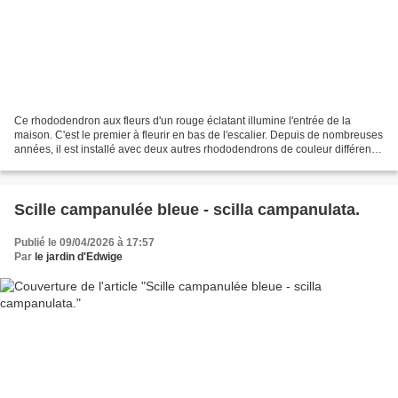
Ce rhododendron aux fleurs d'un rouge éclatant illumine l'entrée de la
maison. C'est le premier à fleurir en bas de l'escalier. Depuis de nombreuses
années, il est installé avec deux autres rhododendrons de couleur différente,
un rose et un mauve sur...
Scille campanulée bleue - scilla campanulata.
Publié le 09/04/2026 à 17:57
Par
le jardin d'Edwige