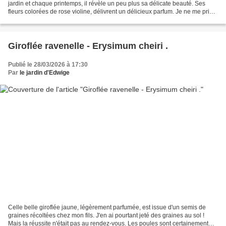
jardin et chaque printemps, il révèle un peu plus sa délicate beauté. Ses
fleurs colorées de rose violine, délivrent un délicieux parfum. Je ne me prive
pas de composer des bouquets...
Giroflée ravenelle - Erysimum cheiri .
Publié le 28/03/2026 à 17:30
Par
le jardin d'Edwige
Celle belle giroflée jaune, légèrement parfumée, est issue d'un semis de
graines récoltées chez mon fils. J'en ai pourtant jeté des graines au sol !
Mais la réussite n'était pas au rendez-vous. Les poules sont certainement