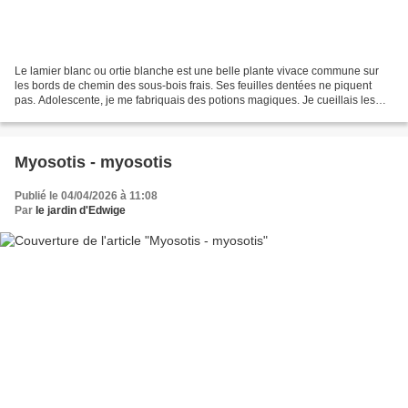
Le lamier blanc ou ortie blanche est une belle plante vivace commune sur
les bords de chemin des sous-bois frais. Ses feuilles dentées ne piquent
pas. Adolescente, je me fabriquais des potions magiques. Je cueillais les
fleurs blanches que je laissais...
Myosotis - myosotis
Publié le 04/04/2026 à 11:08
Par
le jardin d'Edwige