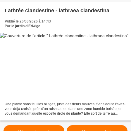
Lathrée clandestine - lathraea clandestina
Publié le 26/03/2026 à 14:43
Par
le jardin d'Edwige
Une plante sans feuilles ni tiges, juste des fleurs mauves. Sans doute l'avez-
vous déjà croisé , près d'un ruisseau ou dans une zone humide boisée, en
vous demandant quelle est cette drôle de plante? Elle sort de terre au
printemps lorsque monte la sève...