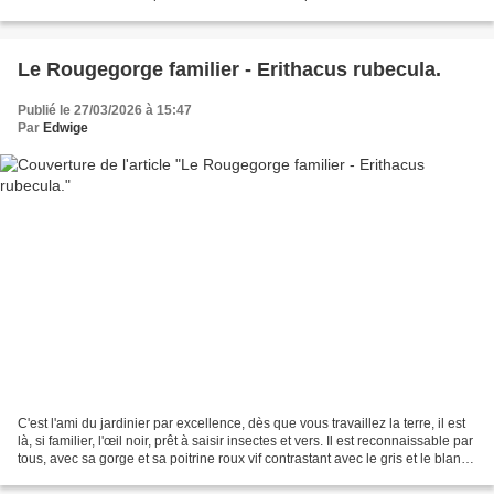
passées par là ... J'espère...
Le Rougegorge familier - Erithacus rubecula.
Publié le 27/03/2026 à 15:47
Par
Edwige
C'est l'ami du jardinier par excellence, dès que vous travaillez la terre, il est
là, si familier, l'œil noir, prêt à saisir insectes et vers. Il est reconnaissable par
tous, avec sa gorge et sa poitrine roux vif contrastant avec le gris et le blanc
de...