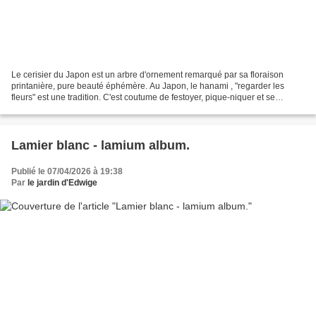
Le cerisier du Japon est un arbre d'ornement remarqué par sa floraison
printanière, pure beauté éphémère. Au Japon, le hanami , "regarder les
fleurs" est une tradition. C'est coutume de festoyer, pique-niquer et se
promener sous les cerisiers pour en...
Lamier blanc - lamium album.
Publié le 07/04/2026 à 19:38
Par
le jardin d'Edwige