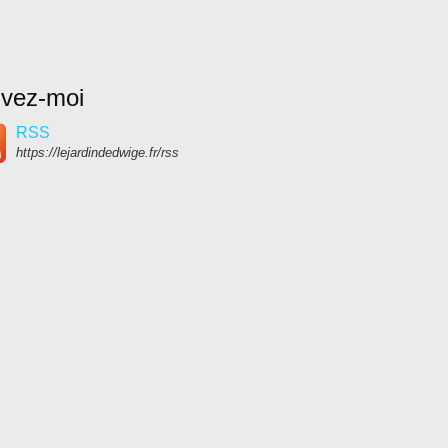
ivez-moi
RSS
https://lejardindedwige.fr/rss