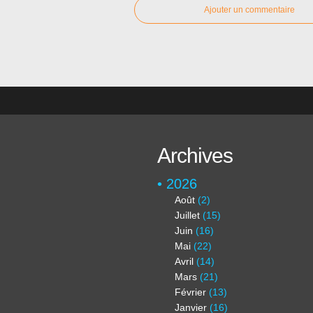
Ajouter un commentaire
Archives
2026
Août
(2)
Juillet
(15)
Juin
(16)
Mai
(22)
Avril
(14)
Mars
(21)
Février
(13)
Janvier
(16)