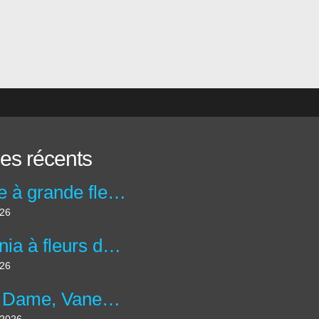
les récents
Abélie à grande fleurs - abelia x grandiflora
026
Bégonia à fleurs double 'Bouton de Rose' - Begonia x tuberhybrida 'Bouton de Rose'
026
Belle Dame, Vanesse des Chardons - Vanessa cardui