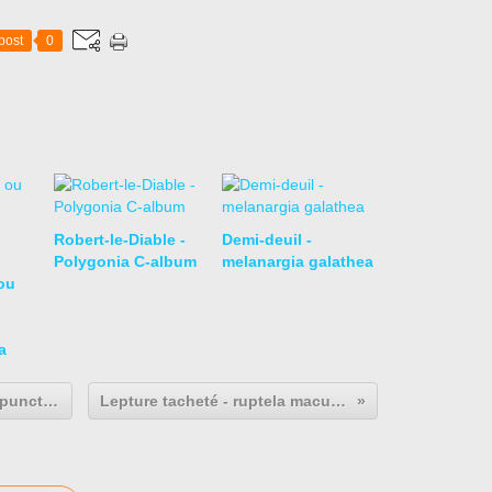
post
0
Robert-le-Diable -
Demi-deuil -
Polygonia C-album
melanargia galathea
ou
a
Lysimaque ponctuée- lysimachia punctata.
Lepture tacheté - ruptela maculata