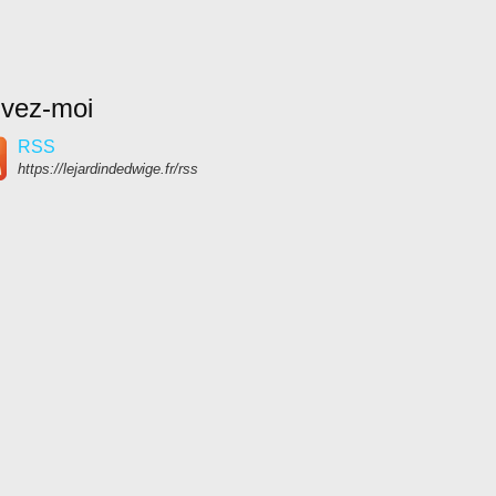
ivez-moi
RSS
https://lejardindedwige.fr/rss