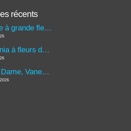
les récents
Abélie à grande fleurs - abelia x grandiflora
026
Bégonia à fleurs double 'Bouton de Rose' - Begonia x tuberhybrida 'Bouton de Rose'
026
Belle Dame, Vanesse des Chardons - Vanessa cardui
t 2026