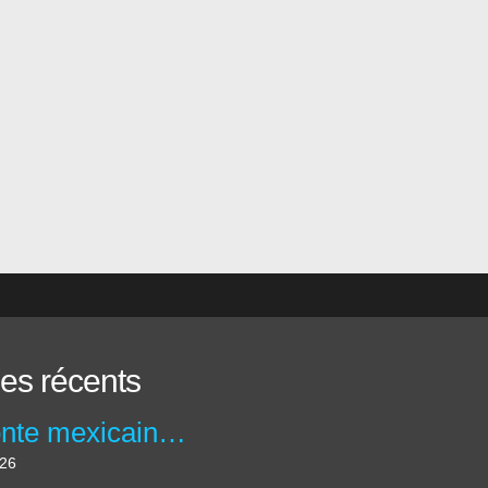
les récents
Isodonte mexicaine - isodontia mexicana
026