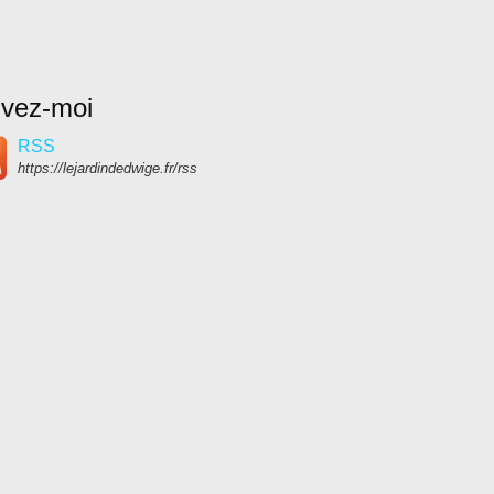
ivez-moi
RSS
https://lejardindedwige.fr/rss