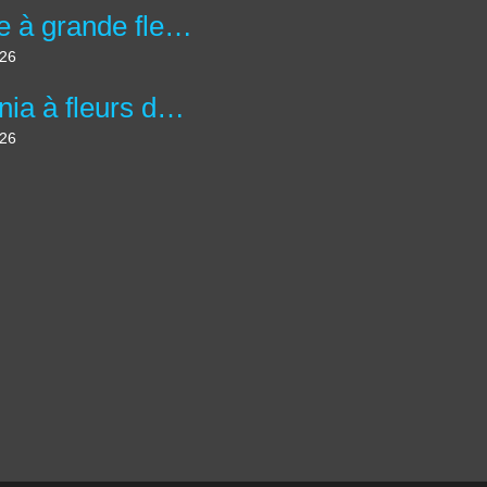
Abélie à grande fleurs - abelia x grandiflora
026
Bégonia à fleurs double 'Bouton de Rose' - Begonia x tuberhybrida 'Bouton de Rose'
026