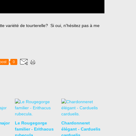
e variété de tourterelle? Si oui, n'hésitez pas à me
post
0
ajor
Le Rougegorge
Chardonneret
familier - Erithacus
élégant - Carduelis
rubecula.
carduelis.