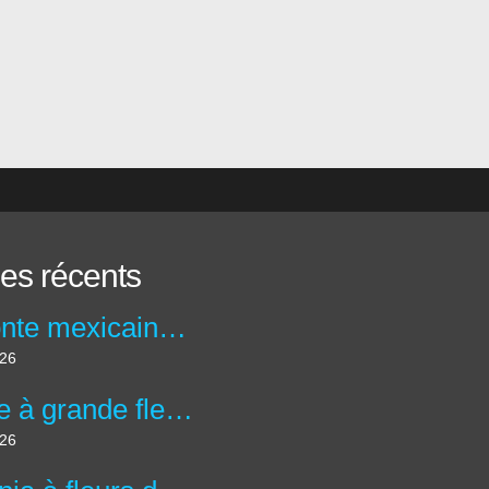
les récents
Isodonte mexicaine - isodontia mexicana
026
Abélie à grande fleurs - abelia x grandiflora
026