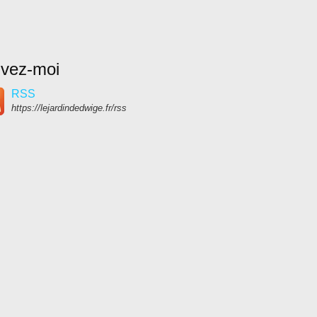
ivez-moi
RSS
https://lejardindedwige.fr/rss