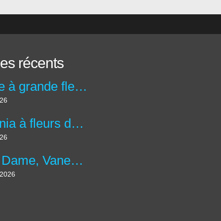
les récents
Abélie à grande fleurs - abelia x grandiflora
026
Bégonia à fleurs double 'Bouton de Rose' - Begonia x tuberhybrida 'Bouton de Rose'
026
Belle Dame, Vanesse des Chardons - Vanessa cardui
t 2026