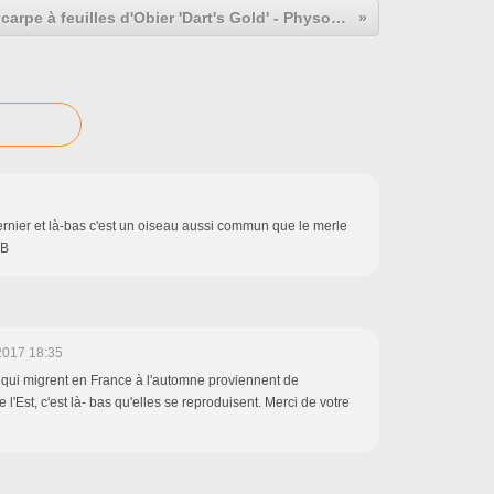
Physocarpe à feuilles d'Obier 'Dart's Gold' - Physocarpus opulifolius Dart's Gold.
ernier et là-bas c'est un oiseau aussi commun que le merle
&B
2017 18:35
es qui migrent en France à l'automne proviennent de
l'Est, c'est là- bas qu'elles se reproduisent. Merci de votre