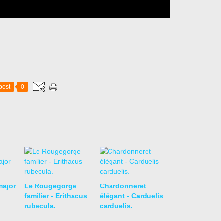
post
0
ajor
Le Rougegorge
Chardonneret
familier - Erithacus
élégant - Carduelis
rubecula.
carduelis.