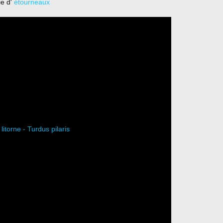
ie d'
étourneaux