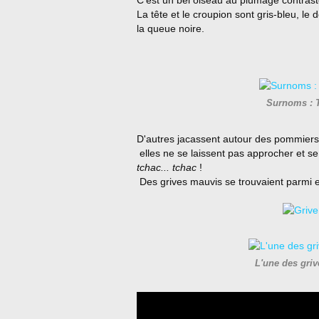
C'est un bel oiseau au plumage contrast
La tête et le croupion sont gris-bleu, le
la queue noire.
Surnoms : T
D'autres jacassent autour des pommiers. I
elles ne se laissent pas approcher et s
tchac... tchac
!
Des grives mauvis se trouvaient parmi e
L'une des griv