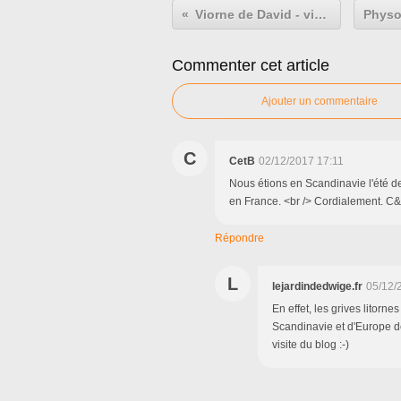
Viorne de David - viburnum davidii
Commenter cet article
Ajouter un commentaire
C
CetB
02/12/2017 17:11
Nous étions en Scandinavie l'été d
en France. <br /> Cordialement. C
Répondre
L
lejardindedwige.fr
05/12/
En effet, les grives litorn
Scandinavie et d'Europe de 
visite du blog :-)