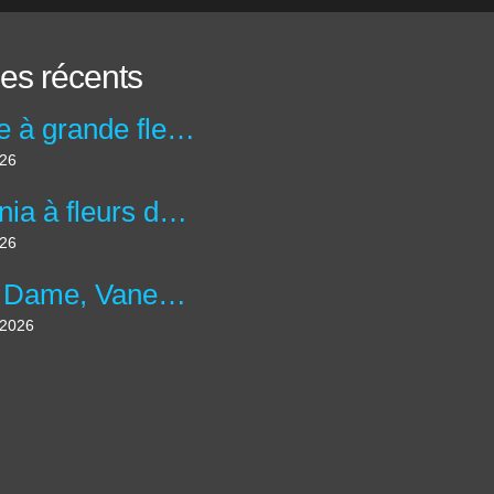
les récents
Abélie à grande fleurs - abelia x grandiflora
026
Bégonia à fleurs double 'Bouton de Rose' - Begonia x tuberhybrida 'Bouton de Rose'
026
Belle Dame, Vanesse des Chardons - Vanessa cardui
t 2026