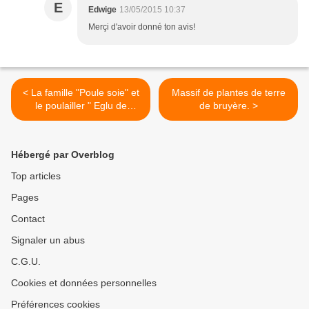
E
Edwige
13/05/2015 10:37
Merçi d'avoir donné ton avis!
< La famille "Poule soie" et
Massif de plantes de terre
le poulailler " Eglu de
de bruyère. >
Omlet"
Hébergé par Overblog
Top articles
Pages
Contact
Signaler un abus
C.G.U.
Cookies et données personnelles
Préférences cookies